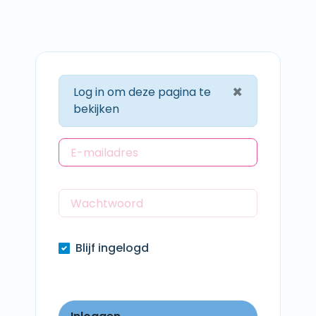
×
Log in om deze pagina te
bekijken
Blijf ingelogd