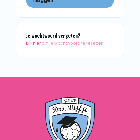
Inloggen
Je wachtwoord vergeten?
Klik hier
om je wachtwoord te resetten.