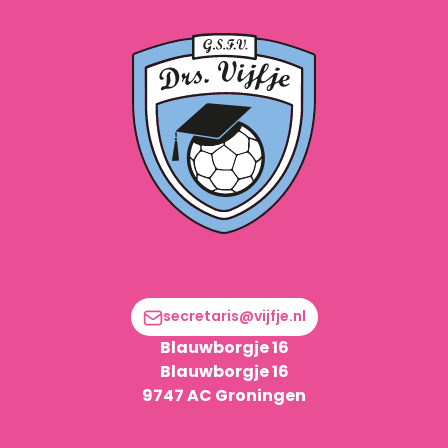
'26/'27
2026/2027
secretaris@vijfje.nl
Blauwborgje 16
Blauwborgje 16
9747 AC Groningen