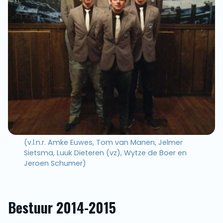
(v.l.n.r. Amke Euwes, Tom van Manen, Jelmer
Sietsma, Luuk Dieteren (vz), Wytze de Boer en
Jeroen Schumer)
Bestuur 2014-2015