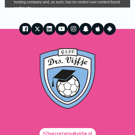
secretaris@vijfje.nl