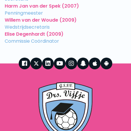
Harm Jan van der Spek (2007)
Penningmeester
Willem van der Woude (2009)
Wedstrijdsecretaris
Elise Degenhardt (2009)
Commissie Coördinator