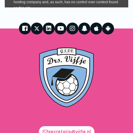
secretaris@vijfje.nl