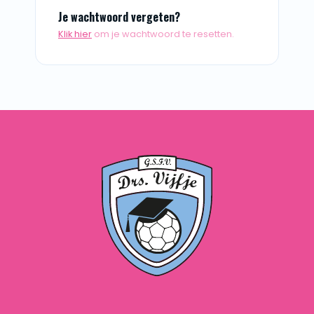
Je wachtwoord vergeten?
Klik hier
om je wachtwoord te resetten.