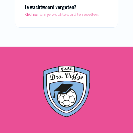
Je wachtwoord vergeten?
Klik hier
om je wachtwoord te resetten.