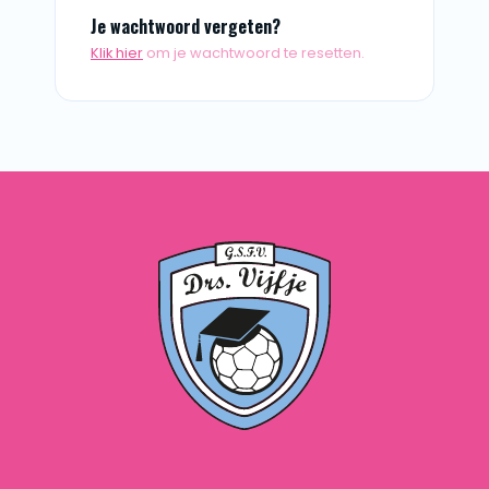
Je wachtwoord vergeten?
Klik hier
om je wachtwoord te resetten.